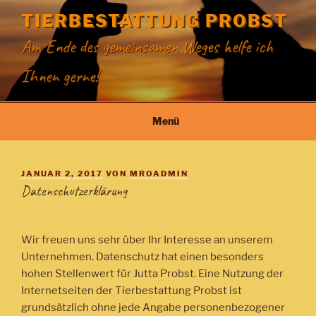
Zum
TIERBESTATTUNG PROBST
Inhalt
springen
Am Ende des gemeinsamen Weges helfe ich
Ihnen gerne!
Menü
VERÖFFENTLICHT
JANUAR 2, 2017
VON
MROADMIN
AM
Datenschutzerklärung
Wir freuen uns sehr über Ihr Interesse an unserem
Unternehmen. Datenschutz hat einen besonders
hohen Stellenwert für Jutta Probst. Eine Nutzung der
Internetseiten der Tierbestattung Probst ist
grundsätzlich ohne jede Angabe personenbezogener